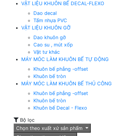
VẬT LIỆU KHUÔN BẾ DECAL-FLEXO
Dao decal
Tấm nhựa PVC
VẬT LIỆU KHUÔN GỠ
Dao khuôn gỡ
Cao su , mút xốp
Vật tư khác
MÁY MÓC LÀM KHUÔN BẾ TỰ ĐỘNG
Khuôn bế phẳng -offset
Khuôn bế tròn
MÁY MÓC LÀM KHUÔN BẾ THỦ CÔNG
Khuôn bế phẳng -offset
Khuôn bế tròn
Khuôn bế Decal - Flexo
Bộ lọc
Chọn theo xuất xứ sản phẩm