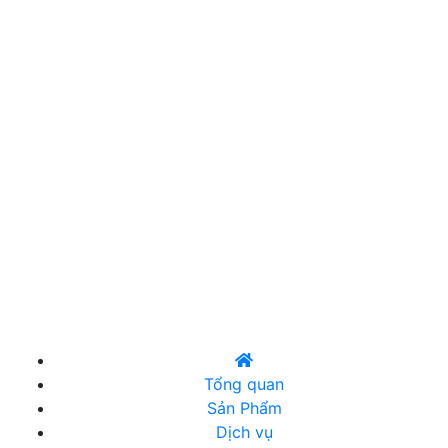
Chi nhánh TP.HCM: 74 Võ Văn Vân, Khu phố 52,
Phường Bình Tân, TP.HCM
Chi nhánh TP.HCM (Bình Dương cũ): 82/28 Khu phố
Bình Phước A, Phường An Phú, TP.HCM
Chi nhánh Hà Nội: Thôn 1, Xã Bát Tràng, TP. Hà Nội
(Dưới Chân Cầu Thanh Trì)
Chi nhánh Đà Nẵng: 17 Lê Thạch, Phường An Khê, TP.
Đà Nẵng (gần bến xe TP. Đà Nẵng)
Hotline: 0909 379 099
Email: ctyphuloctruong@gmail.com
Tổng quan
Sản Phẩm
Dịch vụ