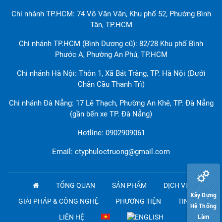
Chi nhánh TP.HCM: 74 Võ Văn Vân, Khu phố 52, Phường Bình
Tân, TP.HCM
Chi nhánh TP.HCM (Bình Dương cũ): 82/28 Khu phố Bình
Phước A, Phường An Phú, TP.HCM
Chi nhánh Hà Nội: Thôn 1, Xã Bát Tràng, TP. Hà Nội (Dưới
Chân Cầu Thanh Trì)
Chi nhánh Đà Nẵng: 17 Lê Thạch, Phường An Khê, TP. Đà Nẵng
(gần bến xe TP. Đà Nẵng)
Hotline: 0902909061
Email: ctyphuloctruong@gmail.com
TỔNG QUAN
SẢN PHẨM
DỊCH VỤ
Xây Dựng
GIẢI PHÁP & CÔNG NGHỆ
PHƯƠNG TIỆN
TIN TỨC
Hệ Thống
LIÊN HỆ
Làm